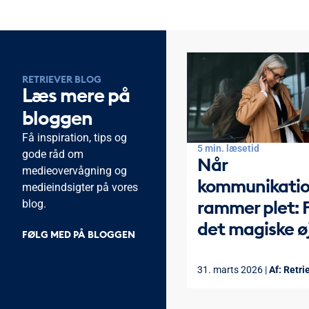
RETRIEVER BLOG
Læs mere på
bloggen
Få inspiration, tips og
5 min. læsetid
gode råd om
Når
medieovervågning og
kommunikati
medieindsigter på vores
rammer plet: 
blog.
det magiske ø
FØLG MED PÅ BLOGGEN
31. marts 2026 |
Af:
Retri