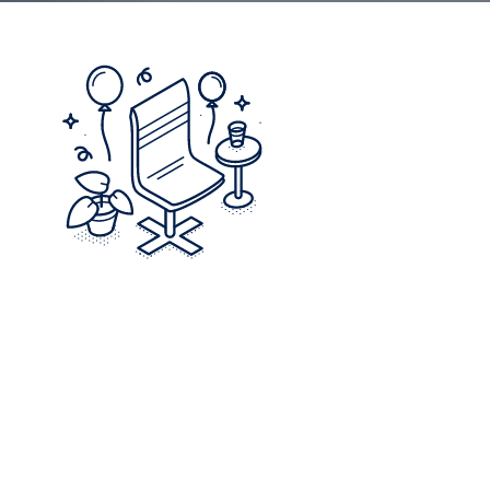
Ledige stillinger
Vi har pt. ingen ledige stillinger, men vi modtager altid
gerne uopfordrede ansøgninger. Send os dit cv og
eventuelt en ansøgning via nedenstående link. Vi
læser løbende henvendelser igennem og vender
tilbage, hvis vi ser et match.