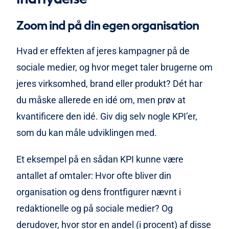
Sortér irrelevante omtaler og leads fra, så
Zoom ind på din egen organisation
rapporteringen peger på noget, I kan handle på
– og måske afslører den, hvor I skal justere
først.
Hvad er effekten af jeres kampagner på de
sociale medier, og hvor meget taler brugerne om
Læs mere hvis du vil vide mere om hvilke KPI’er der
faktisk forbedrer performance på sociale medier.
jeres virksomhed, brand eller produkt? Dét har
du måske allerede en idé om, men prøv at
kvantificere den idé. Giv dig selv nogle KPI’er,
som du kan måle udviklingen med.
Et eksempel på en sådan KPI kunne være
antallet af omtaler: Hvor ofte bliver din
organisation og dens frontfigurer nævnt i
redaktionelle og på sociale medier? Og
derudover, hvor stor en andel (i procent) af disse