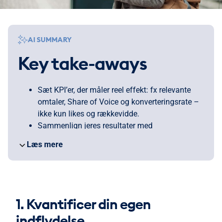
AI SUMMARY
Key take-aways
Sæt KPI’er, der måler reel effekt: fx relevante
omtaler, Share of Voice og konverteringsrate –
ikke kun likes og rækkevidde.
Sammenlign jeres resultater med
konkurrenternes for at spotte huller i markedet
Læs mere
og emner, I kan tage ejerskab på.
Mål også tonen i engagementet: høj aktivitet er
ikke nødvendigvis positiv, hvis
kommentarsporet peger mod kritik.
Følg de talspersoner, mikroinfluencere og
1. Kvantificer din egen
nicheeksperter, der faktisk kan flytte jeres
indflydelse
synlighed og troværdighed.