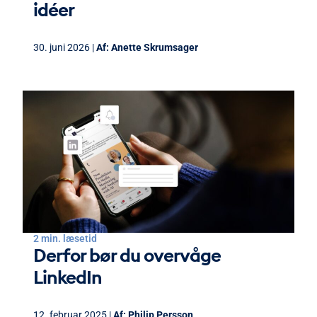
idéer
30. juni 2026 |
Af:
Anette Skrumsager
2 min. læsetid
Derfor bør du overvåge
LinkedIn
12. februar 2025 |
Af:
Philip Persson