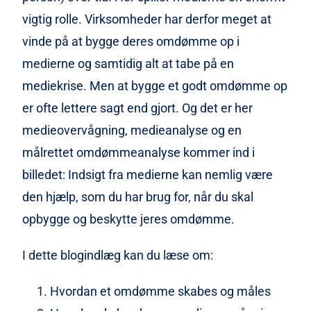
gennemslagskraft, benchmark) – få stærke
vigtig rolle. Virksomheder har derfor meget at
omtaler i de rigtige kanaler kan slå “mange
vinde på at bygge deres omdømme op i
tynde” omtaler.
medierne og samtidig alt at tabe på en
Brug medieanalyse på historiske data til at se,
om jeres budskaber faktisk trænger igennem,
mediekrise. Men at bygge et godt omdømme op
og hvor I differentierer jer (eller ikke) fra
er ofte lettere sagt end gjort. Og det er her
konkurrenterne.
medieovervågning, medieanalyse og en
Læs mere hvis du vil vide mere om, hvordan du
målrettet omdømmeanalyse kommer ind i
styrker og beskytter omdømmet med
billedet: Indsigt fra medierne kan nemlig være
medieovervågning og medieanalyse.
den hjælp, som du har brug for, når du skal
opbygge og beskytte jeres omdømme.
I dette blogindlæg kan du læse om:
Hvordan et omdømme skabes og måles