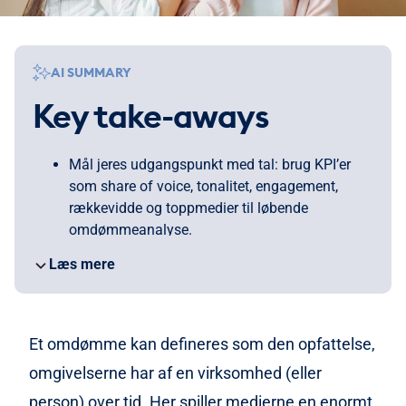
AI SUMMARY
Key take-aways
Mål jeres udgangspunkt med tal: brug KPI’er
som share of voice, tonalitet, engagement,
rækkevidde og toppmedier til løbende
omdømmeanalyse.
Brug medieovervågning til at samle omtale på
Læs mere
tværs af web, tryk, tv, radio, podcast og SoMe –
så du ikke overser sager, personer eller temaer,
der påvirker jer.
Spot mediestorme tidligt ved at overvåge
Et omdømme kan defineres som den opfattelse,
pludselige spikes i omtale eller skift i tone, og
omgivelserne har af en virksomhed (eller
find hurtigt hvem/hvad der driver historien.
person) over tid. Her spiller medierne en enormt
Vurder kvaliteten af omtaler (relevans,