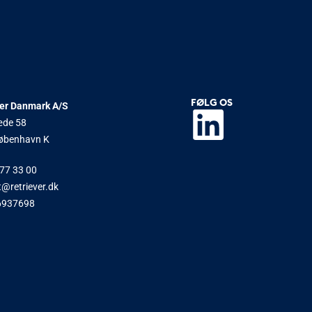
FØLG OS
ver Danmark A/S
æde 58
øbenhavn K
77 33 00
@retriever.dk
6937698