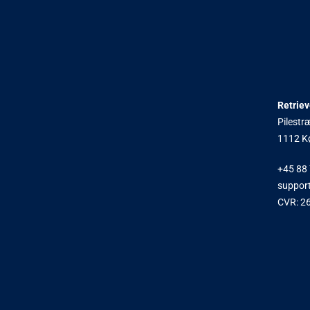
Retrie
Pilestr
1112 K
+45 88 
support
CVR: 2