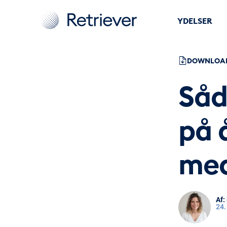
YDELSER
DOWNLOAD
Såd
på 
med
24.