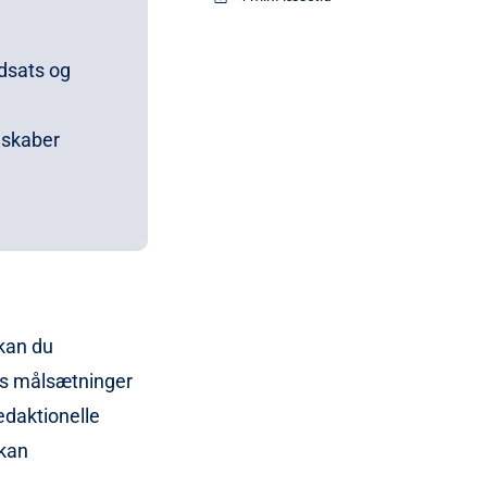
dsats og
 skaber
etyper – ikke
vilke
kan du
s på året og
es målsætninger
edaktionelle
mentere og
 kan