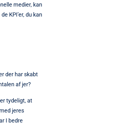
nelle medier, kan
de KPI’er, du kan
er der har skabt
mtalen af jer?
er tydeligt, at
r med jeres
ar I bedre