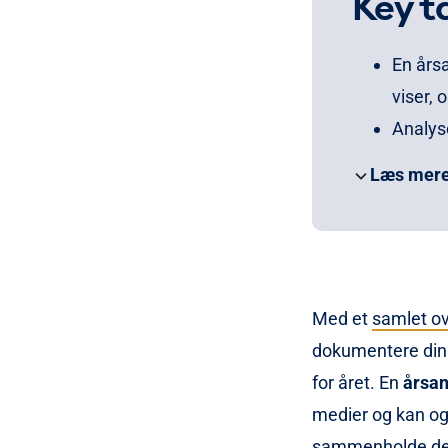
Key t
En års
viser, 
Analyse
mest om
Læs mer
I kan m
kun ant
En årsa
temaer 
Med et
samlet ov
Når ana
dokumentere din 
et afsæ
for året. En
årsan
Læs mere hv
medier og kan ogs
styrke jere
sammenholde det 