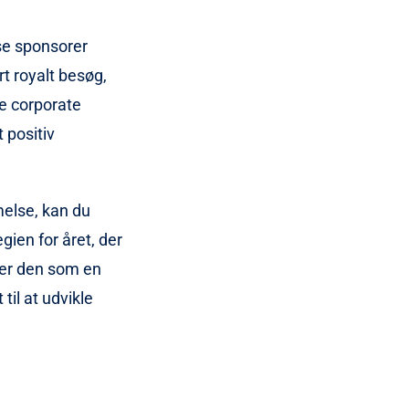
se sponsorer
t royalt besøg,
e corporate
 positiv
else, kan du
gien for året, der
rer den som en
til at udvikle