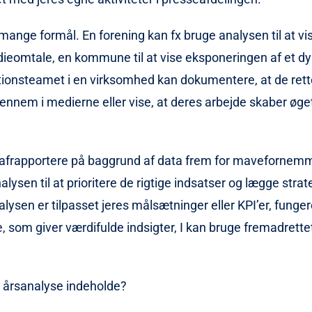
ange formål. En forening kan fx bruge analysen til at vi
omtale, en kommune til at vise eksponeringen af et dyr
ionsteamet i en virksomhed kan dokumentere, at de rett
ennem i medierne eller vise, at deres arbejde skaber øget
afrapportere på baggrund af data frem for mavefornemm
lysen til at prioritere de rigtige indsatser og lægge strate
ysen er tilpasset jeres målsætninger eller KPI’er, funge
 som giver værdifulde indsigter, I kan bruge fremadrettet 
 årsanalyse indeholde?