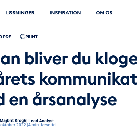
LØSNINGER
INSPIRATION
OM OS
 PDF
PRINT
an bliver du klog
årets kommunikat
 en årsanalyse
Majbrit Krogh
| Lead Analyst
 oktober 2022 |
4 min. læsetid