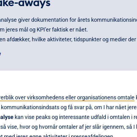
ake-aways
analyse giver dokumentation for årets kommunikationsin
om jeres mål og KPI’er faktisk er nået.
n afdækker, hvilke aktiviteter, tidspunkter og medier der
tale, så I kan prioritere næste års indsats skarpere.
e
åle værdien af omtalen via fx læsertal, geografi og medi
al klip.
nalyse kan også vise, hvem der driver jeres budskaber, h
der fylder, og om omtalen er positiv eller negativ.
erblik over virksomhedens eller organisationens omtale
lysen skræddersys til jeres mål, bliver den både en statu
kommunikationsindsats og få svar på, om I har nået jer
t for den strategi, der stadig mangler at blive lagt.
alyse
kan vise peaks og interessante udfald i omtalen i r
is du vil vide mere om hvordan en årsanalyse kan doku
å vise, hvor og hvornår omtaler af jer slår igennem, så I
s kommunikationsstrategi.
med jeres egne aktiviteter i presseafdelingen.