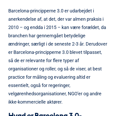
Læs mere hvis du vil vide mere om de nye principper
for at måle kommunikationseffekt mere holistisk og
Barcelona-principperne 3.0 er udarbejdet i
troværdigt.
anerkendelse af, at det, der var almen praksis i
2010 – og endda i 2015 – kan være forældet, da
branchen har gennemgået betydelige
ændringer, særligt i de seneste 2-3 år. Derudover
er Barcelona-principperne 3.0 blevet tilpasset,
så de er relevante for flere typer af
organisationer og roller, og så de viser, at best
practice for måling og evaluering altid er
essentielt, også for regeringer,
velgørenhedsorganisationer, NGO’er og andre
ikke-kommercielle aktører.
Hvad er Barcelona 3.0-