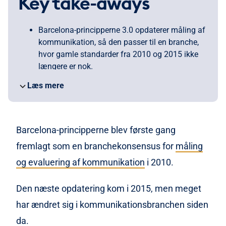
Key take-aways
Barcelona-principperne 3.0 opdaterer måling af
kommunikation, så den passer til en branche,
hvor gamle standarder fra 2010 og 2015 ikke
længere er nok.
SMART-mål er nu en klar forudsætning: uden
Læs mere
tydelige mål bliver planlægning, måling og
evaluering hurtigt uskarp.
Fokus flyttes fra rene eksponeringstal til også
at måle respons og langsigtet effekt på
Barcelona-principperne blev første gang
organisation, interessenter og samfund.
fremlagt som en branchekonsensus for
måling
Kvalitative og kvantitative data skal bruges
og evaluering af kommunikation
i 2010.
sammen, fordi rækkevidde alene ikke forklarer,
hvordan budskaber bliver forstået eller virker.
AVE afvises igen, mens en mere holistisk og
Den næste opdatering kom i 2015, men meget
transparent tilgang på tværs af online- og
har ændret sig i kommunikationsbranchen siden
offline-kanaler bliver central.
da.