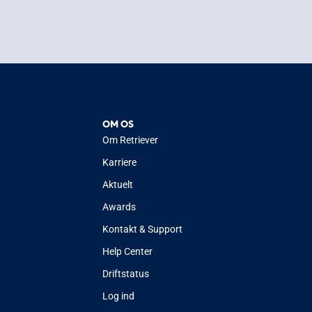
OM OS
Om Retriever
Karriere
Aktuelt
Awards
Kontakt & Support
Help Center
Driftstatus
Log ind