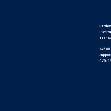
Retrie
Pilestr
1112 K
+45 88 
support
CVR: 2