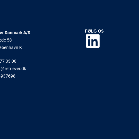
FØLG OS
ver Danmark A/S
æde 58
øbenhavn K
77 33 00
@retriever.dk
6937698